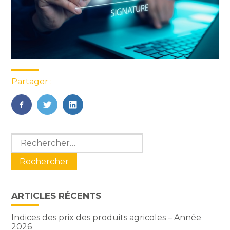
Partager :
FaceBook
Twitter
LinkedIn
Blog
Rechercher :
sidebar
ARTICLES RÉCENTS
Indices des prix des produits agricoles – Année
2026