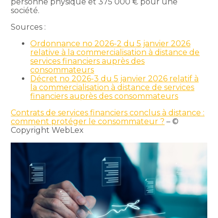
personne physique et 375 000 € pour une
société.
Sources :
Ordonnance no 2026-2 du 5 janvier 2026
relative à la commercialisation à distance de
services financiers auprès des
consommateurs
Décret no 2026-3 du 5 janvier 2026 relatif à
la commercialisation à distance de services
financiers auprès des consommateurs
Contrats de services financiers conclus à distance :
comment protéger le consommateur ?
– ©
Copyright WebLex