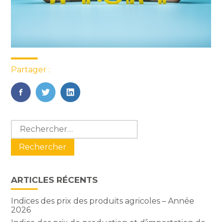
Partager :
FaceBook
Twitter
LinkedIn
Blog
Rechercher :
sidebar
ARTICLES RÉCENTS
Indices des prix des produits agricoles – Année
2026