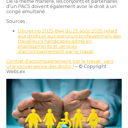
De la même manière, les conjoints et partenaires
d’un PACS doivent également avoir le droit à un
congé simultané.
Sources :
Décret no 2025-844 du 25 août 2025 relatif
aux droits et aux parcours professionnels des
travailleurs handicapés admis en
établissements et services
d’accompagnement par le travail
Contrat d’accompagnement par le travail : vers
une convergence des droits ?
– © Copyright
WebLex