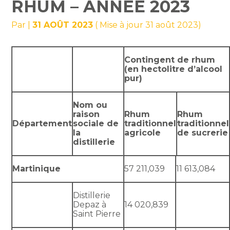
RHUM – ANNÉE 2023
Par
|
31 AOÛT 2023
( Mise à jour 31 août 2023)
Contingent de rhum
(en hectolitre d’alcool
pur)
Nom ou
raison
Rhum
Rhum
Département
sociale de
traditionnel
traditionnel
la
agricole
de sucrerie
distillerie
Martinique
57 211,039
11 613,084
Distillerie
Depaz à
14 020,839
Saint Pierre