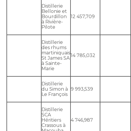
Distillerie
Bellonie et
Bourdillon
12 457,709
à Rivière-
Pilote
Distillerie
des rhums
martiniquais
14 785,032
St James SA
à Sainte-
Marie
Distillerie
du Simon à
9 993,539
Le François
Distillerie
SCA
Héritiers
4 746,987
Crassous à
Macouba