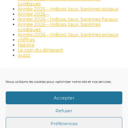
juridiques
Année 2025 – Indices, taux, barèmes sociaux
Année 2026 –
Année 2026 – Indices, taux, barèmes fiscaux
Année 2026 – Indices, taux, barèmes
juridiques
Année 2026 – Indices, taux, barèmes sociaux
chiffres
histoire
Le coin du dirigeant
quizz
Nous utilisons les cookies pour optimiser notre site et nos services.
Footer
LE CABINET
NOS MÉTIERS
NOS OUTILS
Principale
RECRUTEMENT
NOTRE ACTUALITÉ
Accepter
VIE DU CABINET
CONTACT
Refuser
Footer
PLAN DU SITE
MENTIONS LÉGALES
Préférences