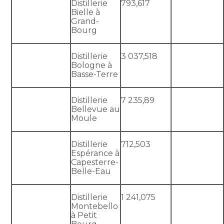
Distillerie
793,617
Bielle à
Grand-
Bourg
Distillerie
3 037,518
Bologne à
Basse-Terre
Distillerie
7 235,89
Bellevue au
Moule
Distillerie
712,503
Espérance à
Capesterre-
Belle-Eau
Distillerie
1 241,075
Montebello
à Petit