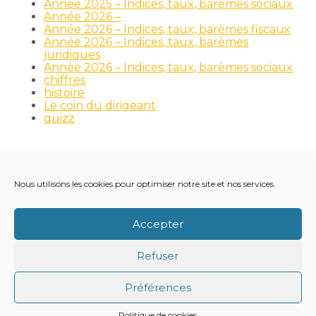
Année 2025 – Indices, taux, barèmes sociaux
Année 2026 –
Année 2026 – Indices, taux, barèmes fiscaux
Année 2026 – Indices, taux, barèmes
juridiques
Année 2026 – Indices, taux, barèmes sociaux
chiffres
histoire
Le coin du dirigeant
quizz
Nous utilisons les cookies pour optimiser notre site et nos services.
Footer
LE CABINET
NOS MÉTIERS
NOS OUTILS
Principale
RECRUTEMENT
NOTRE ACTUALITÉ
Accepter
VIE DU CABINET
CONTACT
Refuser
Footer
PLAN DU SITE
MENTIONS LÉGALES
Préférences
CONCEPTION ET RÉALISATION
CLASSE 7
Politique de cookies