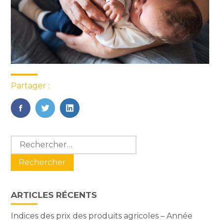
Partager :
FaceBook
Twitter
LinkedIn
Blog
Rechercher :
sidebar
ARTICLES RÉCENTS
Indices des prix des produits agricoles – Année