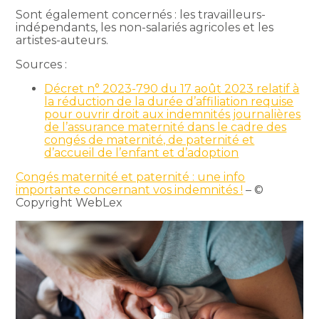
Sont également concernés : les travailleurs-
indépendants, les non-salariés agricoles et les
artistes-auteurs.
Sources :
Décret n° 2023-790 du 17 août 2023 relatif à
la réduction de la durée d’affiliation requise
pour ouvrir droit aux indemnités journalières
de l’assurance maternité dans le cadre des
congés de maternité, de paternité et
d’accueil de l’enfant et d’adoption
Congés maternité et paternité : une info
importante concernant vos indemnités !
– ©
Copyright WebLex