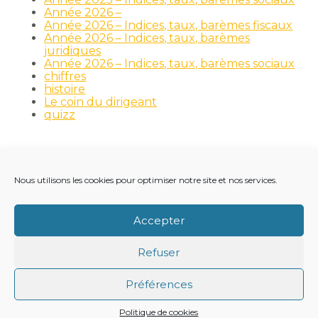
Année 2026 –
Année 2026 – Indices, taux, barèmes fiscaux
Année 2026 – Indices, taux, barèmes
juridiques
Année 2026 – Indices, taux, barèmes sociaux
chiffres
histoire
Le coin du dirigeant
quizz
Nous utilisons les cookies pour optimiser notre site et nos services.
Footer
LE CABINET
NOS MÉTIERS
NOS OUTILS
Principale
RECRUTEMENT
NOTRE ACTUALITÉ
Accepter
VIE DU CABINET
CONTACT
Refuser
Footer
PLAN DU SITE
MENTIONS LÉGALES
Préférences
CONCEPTION ET RÉALISATION
CLASSE 7
Politique de cookies