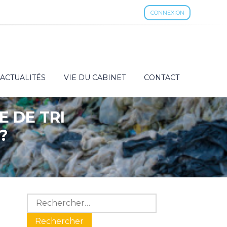
CONNEXION
ACTUALITÉS
VIE DU CABINET
CONTACT
 DE TRI
?
Blog
Rechercher :
sidebar