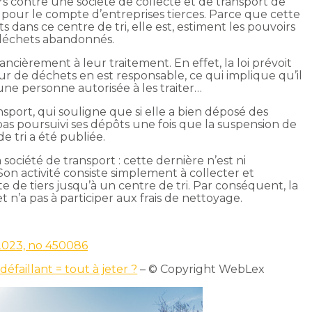
rs contre une société de collecte et de transport de
 pour le compte d’entreprises tierces. Parce que cette
 dans ce centre de tri, elle est, estiment les pouvoirs
 déchets abandonnés.
ancièrement à leur traitement. En effet, la loi prévoit
r de déchets en est responsable, ce qui implique qu’il
une personne autorisée à les traiter…
ransport, qui souligne que si elle a bien déposé des
 pas poursuivi ses dépôts une fois que la suspension de
de tri a été publiée.
a société de transport : cette dernière n’est ni
Son activité consiste simplement à collecter et
 de tiers jusqu’à un centre de tri. Par conséquent, la
 n’a pas à participer aux frais de nettoyage.
 2023, no 450086
éfaillant = tout à jeter ?
– © Copyright WebLex