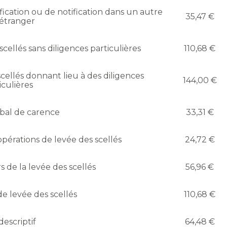
ication ou de notification dans un autre
35,47 €
 étranger
cellés sans diligences particulières
110,68 €
cellés donnant lieu à des diligences
144,00 €
iculières
bal de carence
33,31 €
pérations de levée des scellés
24,72 €
s de la levée des scellés
56,96 €
e levée des scellés
110,68 €
descriptif
64,48 €