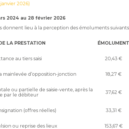
 janvier 2026)
rs 2024 au 28 février 2026
s donnent lieu à la perception des émoluments suivants
DE LA PRESTATION
ÉMOLUMEN
ance au tiers saisi
20,43 €
la mainlevée d’opposition-jonction
18,27 €
ale ou partielle de saisie-vente, après la
37,62 €
e par le débiteur
ignation (offres réelles)
33,31 €
sion ou reprise des lieux
153,67 €