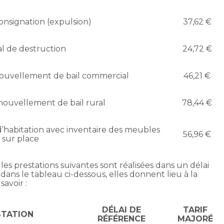
onsignation (expulsion)
37,62 €
l de destruction
24,72 €
ouvellement de bail commercial
46,21 €
nouvellement de bail rural
78,44 €
d’habitation avec inventaire des meubles
56,96 €
s sur place
les prestations suivantes sont réalisées dans un délai
 dans le tableau ci-dessous, elles donnent lieu à la
avoir :
DÉLAI DE
TARIF
STATION
RÉFÉRENCE
MAJORÉ