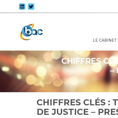
Principal
LE CABINET
Aller
au
contenu
CHIFFRES CLÉ
–
CHIFFRES CLÉS :
DE JUSTICE – PRE