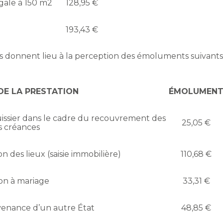
gale à 150 m2
128,95 €
193,43 €
s donnent lieu à la perception des émoluments suivant
DE LA PRESTATION
ÉMOLUMEN
huissier dans le cadre du recouvrement des
25,05 €
s créances
n des lieux (saisie immobilière)
110,68 €
on à mariage
33,31 €
ovenance d’un autre État
48,85 €