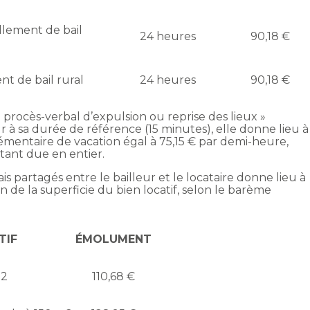
lement de bail
24 heures
90,18 €
t de bail rural
24 heures
90,18 €
« procès-verbal d’expulsion ou reprise des lieux »
r à sa durée de référence (15 minutes), elle donne lieu à
entaire de vacation égal à 75,15 € par demi-heure,
ant due en entier.
ais partagés entre le bailleur et le locataire donne lieu à
de la superficie du bien locatif, selon le barème
TIF
ÉMOLUMENT
m2
110,68 €