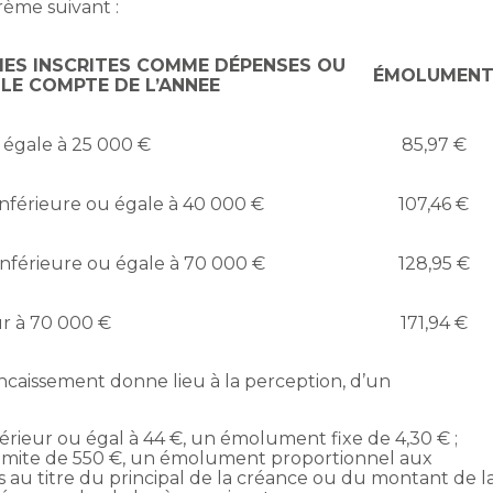
rème suivant :
MES INSCRITES COMME DÉPENSES OU
ÉMOLUMEN
LE COMPTE DE L’ANNEE
 égale à 25 000 €
85,97 €
inférieure ou égale à 40 000 €
107,46 €
inférieure ou égale à 70 000 €
128,95 €
r à 70 000 €
171,94 €
caissement donne lieu à la perception, d’un
férieur ou égal à 44 €, un émolument fixe de 4,30 € ;
a limite de 550 €, un émolument proportionnel aux
au titre du principal de la créance ou du montant de l