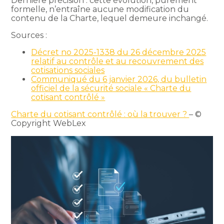
Dernière précision : cette évolution, purement
formelle, n’entraîne aucune modification du
contenu de la Charte, lequel demeure inchangé.
Sources :
Décret no 2025-1338 du 26 décembre 2025
relatif au contrôle et au recouvrement des
cotisations sociales
Communiqué du 6 janvier 2026, du bulletin
officiel de la sécurité sociale « Charte du
cotisant contrôlé »
Charte du cotisant contrôlé : où la trouver ?
– ©
Copyright WebLex