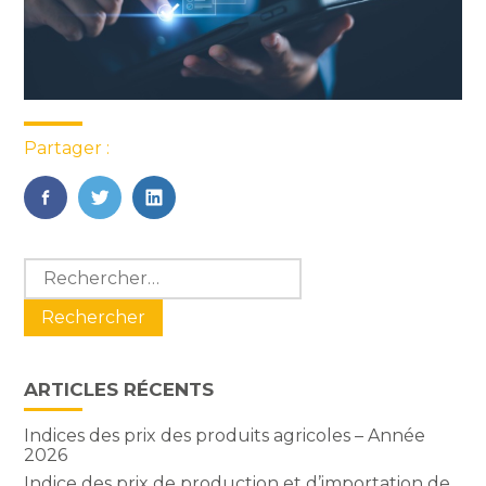
Partager :
FaceBook
Twitter
LinkedIn
Blog
Rechercher :
sidebar
ARTICLES RÉCENTS
Indices des prix des produits agricoles – Année
2026
Indice des prix de production et d’importation de