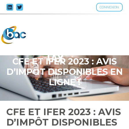
CONNEXION
Aller
au
contenu
CFE ET IFER 2023 : AVIS
D’IMPÔT DISPONIBLES EN
LIGNE !
CFE ET IFER 2023 : AVIS
D’IMPÔT DISPONIBLES