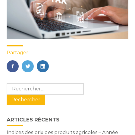
Partager :
FaceBook
Twitter
LinkedIn
Blog
Rechercher :
sidebar
ARTICLES RÉCENTS
Indices des prix des produits agricoles – Année