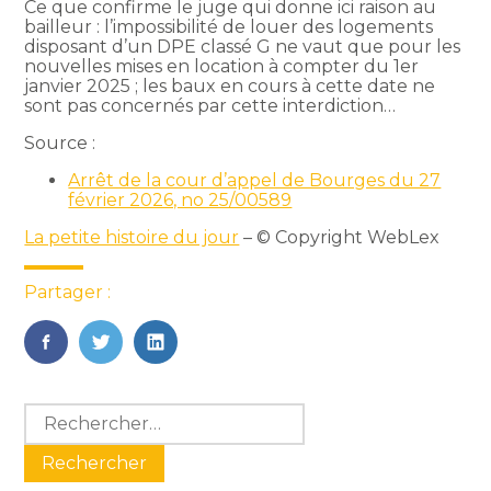
Ce que confirme le juge qui donne ici raison au
bailleur : l’impossibilité de louer des logements
disposant d’un DPE classé G ne vaut que pour les
nouvelles mises en location à compter du 1er
janvier 2025 ; les baux en cours à cette date ne
sont pas concernés par cette interdiction…
Source :
Arrêt de la cour d’appel de Bourges du 27
février 2026, no 25/00589
La petite histoire du jour
– © Copyright WebLex
Partager :
FaceBook
Twitter
LinkedIn
Blog
Rechercher :
sidebar