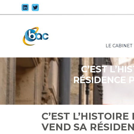
Principal
LE CABINET
Aller
au
contenu
C’EST L’HI
RÉSIDENCE P
C’EST L’HISTOIRE
VEND SA RÉSIDEN