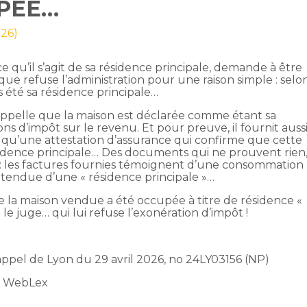
UPÉE…
026)
e qu’il s’agit de sa résidence principale, demande à être
ue refuse l’administration pour une raison simple : selo
is été sa résidence principale…
 rappelle que la maison est déclarée comme étant sa
ons d’impôt sur le revenu. Et pour preuve, il fournit auss
nsi qu’une attestation d’assurance qui confirme que cette
ésidence principale… Des documents qui ne prouvent rien
e : les factures fournies témoignent d’une consommation
ttendue d’une « résidence principale »…
e la maison vendue a été occupée à titre de résidence «
t le juge… qui lui refuse l’exonération d’impôt !
’appel de Lyon du 29 avril 2026, no 24LY03156 (NP)
t WebLex