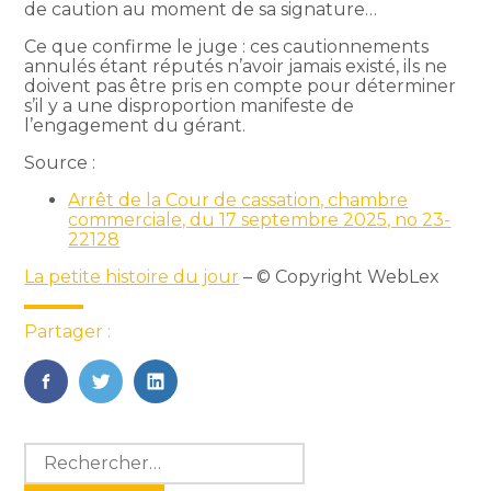
de caution au moment de sa signature…
Ce que confirme le juge : ces cautionnements
annulés étant réputés n’avoir jamais existé, ils ne
doivent pas être pris en compte pour déterminer
s’il y a une disproportion manifeste de
l’engagement du gérant.
Source :
Arrêt de la Cour de cassation, chambre
commerciale, du 17 septembre 2025, no 23-
22128
La petite histoire du jour
– © Copyright WebLex
Partager :
FaceBook
Twitter
LinkedIn
Blog
Rechercher :
sidebar