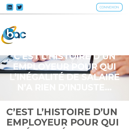
CONNEXION
Aller
au
contenu
C’EST L’HISTOIRE D’UN
EMPLOYEUR POUR QUI
L’INÉGALITÉ DE SALAIRE
N’A RIEN D’INJUSTE…
C’EST L’HISTOIRE D’UN
EMPLOYEUR POUR QUI