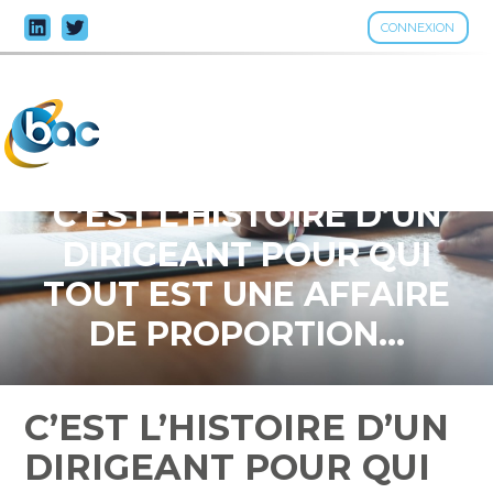
CONNEXION
Aller
au
contenu
C’EST L’HISTOIRE D’UN
DIRIGEANT POUR QUI
TOUT EST UNE AFFAIRE
DE PROPORTION…
C’EST L’HISTOIRE D’UN
DIRIGEANT POUR QUI