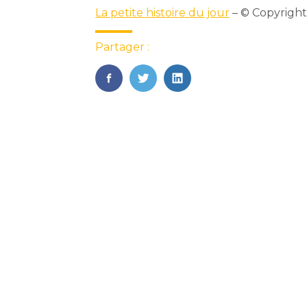
La petite histoire du jour
– © Copyrigh
Partager :
FaceBook
Twitter
LinkedIn