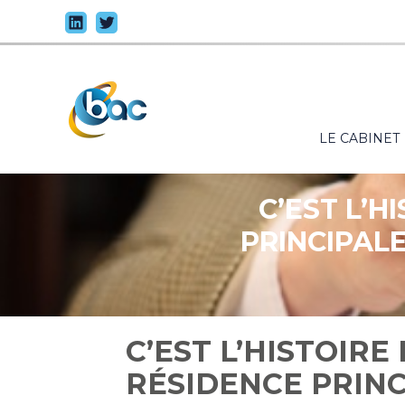
Principal
LE CABINET
Aller
au
contenu
C’EST L’H
PRINCIPALE
SECONDAIR
C’EST L’HISTOIRE
RÉSIDENCE PRINC