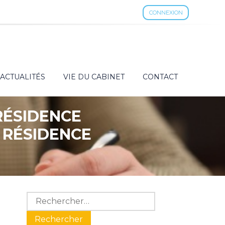
CONNEXION
ACTUALITÉS
VIE DU CABINET
CONTACT
 RÉSIDENCE
E RÉSIDENCE
N FISCALE…
Blog
Rechercher :
sidebar