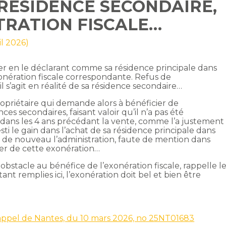
RÉSIDENCE SECONDAIRE,
TRATION FISCALE…
il 2026)
er en le déclarant comme sa résidence principale dans
exonération fiscale correspondante. Refus de
il s’agit en réalité de sa résidence secondaire…
propriétaire qui demande alors à bénéficier de
nces secondaires, faisant valoir qu’il n’a pas été
e dans les 4 ans précédant la vente, comme l’a justement
vesti le gain dans l’achat de sa résidence principale dans
e de nouveau l’administration, faute de mention dans
cier de cette exonération…
obstacle au bénéfice de l’exonération fiscale, rappelle l
ant remplies ici, l’exonération doit bel et bien être
d’appel de Nantes, du 10 mars 2026, no 25NT01683