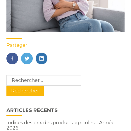
Partager :
FaceBook
Twitter
LinkedIn
Blog
Rechercher :
sidebar
ARTICLES RÉCENTS
Indices des prix des produits agricoles – Année
2026