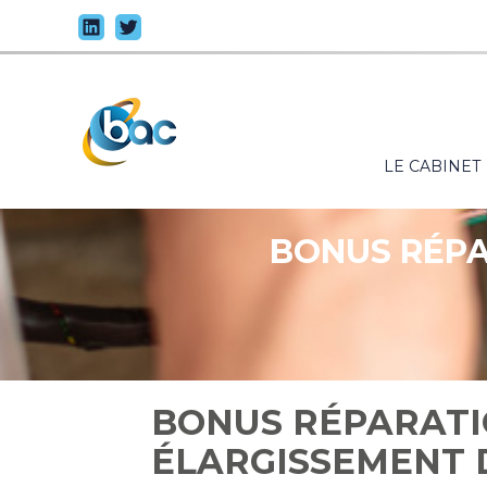
Principal
LE CABINET
Aller
au
contenu
BONUS RÉPA
BONUS RÉPARATIO
ÉLARGISSEMENT D