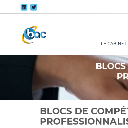
Principal
LE CABINET
Aller
au
contenu
BLOCS 
PR
BLOCS DE COMPÉT
PROFESSIONNALI