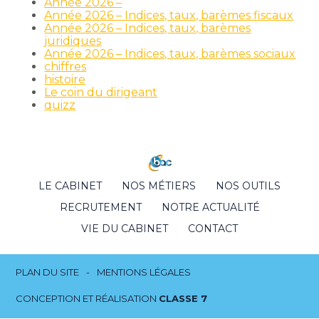
Année 2026 –
Année 2026 – Indices, taux, barèmes fiscaux
Année 2026 – Indices, taux, barèmes
juridiques
Année 2026 – Indices, taux, barèmes sociaux
chiffres
histoire
Le coin du dirigeant
quizz
Footer
LE CABINET
NOS MÉTIERS
NOS OUTILS
Principale
RECRUTEMENT
NOTRE ACTUALITÉ
VIE DU CABINET
CONTACT
Footer
PLAN DU SITE
MENTIONS LÉGALES
CONCEPTION ET RÉALISATION
CLASSE 7