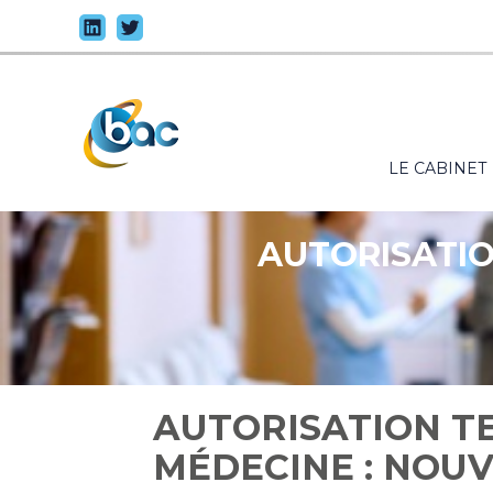
Principal
LE CABINET
Aller
au
contenu
AUTORISATIO
AUTORISATION T
MÉDECINE : NOUV