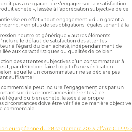
erdit pas à un garant de s’engager sur la « satisfaction
uit acheté », laissée à l’appréciation subjective de ce
antie vise en effet « tout engagement » d’un garant à
erné, « en plus de ses obligations légales tenant à la
pression neutre et générique « autres éléments
’inclure le défaut de satisfaction des attentes
teur à l’égard du bien acheté, indépendamment de
 liée aux caractéristiques ou qualités de ce bien.
isfaction des attentes subjectives d’un consommateur à
eut, par définition, faire l’objet d’une vérification
ion selon laquelle un consommateur ne se déclare pas
ant suffisante !
e commerciale peut inclure l’engagement pris par un
rtant sur des circonstances inhérentes à ce
 l’égard du bien acheté, laissée à sa propre
es circonstances doive être vérifiée de manière objective
ie commerciale.
’Union européenne du 28 septembre 2023, affaire C-133/2