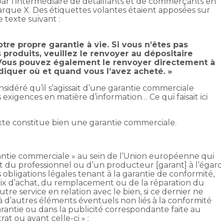
 par l’intermédiaire de détaillants et de commerçants en
marque X. Des étiquettes volantes étaient apposées sur
le texte suivant :
tre propre garantie à vie. Si vous n’êtes pas
 produits, veuillez le renvoyer au dépositaire
 Vous pouvez également le renvoyer directement à
ndiquer où et quand vous l’avez acheté. »
sidéré qu’il s’agissait d’une garantie commerciale
 exigences en matière d’information… Ce qui faisait ici
exte constitue bien une garantie commerciale.
arantie commerciale » au sein de l’Union européenne qui
 du professionnel ou d’un producteur [garant] à l’égar
bligations légales tenant à la garantie de conformité,
 d’achat, du remplacement ou de la réparation du
tre service en relation avec le bien, si ce dernier ne
à d’autres éléments éventuels non liés à la conformité
rantie ou dans la publicité correspondante faite au
t ou avant celle-ci » ;