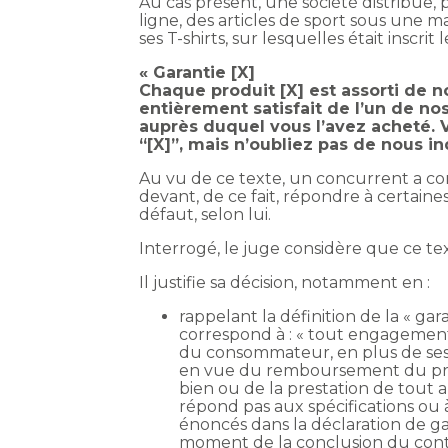
Au cas présent, une société distribue,
ligne, des articles de sport sous une 
ses T-shirts, sur lesquelles était inscrit 
« Garantie [X]
Chaque produit [X] est assorti de no
entièrement satisfait de l’un de nos
auprès duquel vous l’avez acheté.
“[X]”, mais n’oubliez pas de nous i
Au vu de ce texte, un concurrent a con
devant, de ce fait, répondre à certaines
défaut, selon lui.
Interrogé, le juge considère que ce t
Il justifie sa décision, notamment en :
rappelant la définition de la « g
correspond à : « tout engagement
du consommateur, en plus de ses o
en vue du remboursement du prix
bien ou de la prestation de tout au
répond pas aux spécifications ou 
énoncés dans la déclaration de ga
moment de la conclusion du contra