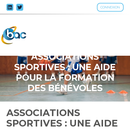
CONNEXION
Aller
au
contenu
ASSOCIATIONS
SPORTIVES : UNE AIDE
POUR LA FORMATION
DES BÉNÉVOLES
ASSOCIATIONS
SPORTIVES : UNE AIDE