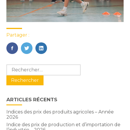
Partager :
FaceBook
Twitter
LinkedIn
Blog
Rechercher :
sidebar
ARTICLES RÉCENTS
Indices des prix des produits agricoles – Année
2026
Indice des prix de production et d’importation de
l’industrie – 2026