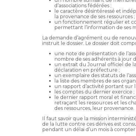
un nombre suffisant de membres, c
d’associations fédérées ;
le caractère désintéressé et ind
la provenance de ses ressources ;
un fonctionnement régulier et co
permettant l’information de ses me
La demande d’agrément ou de renouvel
instruit le dossier. Le dossier doit com
une note de présentation de l’ass
nombre de ses adhérents à jour de
un extrait du Journal officiel de 
déclaration en préfecture ;
un exemplaire des statuts de l’ass
la liste des membres de ses organe
un rapport d’activité portant sur 
les comptes du dernier exercice ;
le dernier rapport moral et fina
retraçant les ressources et les cha
des ressources, leur provenance.
Il faut savoir que la mission interminis
de la lutte contre ces dérives est con
pendant un délai d’un mois à compter de