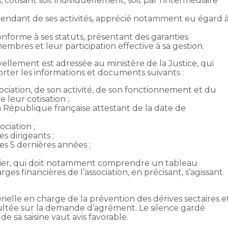
otisant soit individuellement, soit par l’intermédiaire
épendant de ses activités, apprécié notamment eu égard 
nforme à ses statuts, présentant des garanties
mbres et leur participation effective à sa gestion.
lement est adressée au ministère de la Justice, qui
porter les informations et documents suivants :
ociation, de son activité, de son fonctionnement et du
 leur cotisation ;
la République française attestant de la date de
ociation ;
s dirigeants ;
les 5 dernières années ;
ncier, qui doit notamment comprendre un tableau
rges financières de l’association, en précisant, s’agissant
térielle en charge de la prévention des dérives sectaires e
sultée sur la demande d’agrément. Le silence gardé
 sa saisine vaut avis favorable.