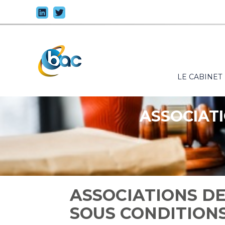
Principal
LE CABINET
Aller
au
contenu
ASSOCIATI
ASSOCIATIONS DE
SOUS CONDITION