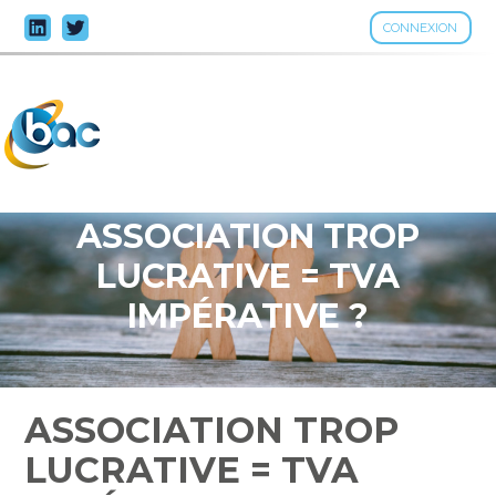
CONNEXION
Aller
au
contenu
ASSOCIATION TROP
LUCRATIVE = TVA
IMPÉRATIVE ?
ASSOCIATION TROP
LUCRATIVE = TVA