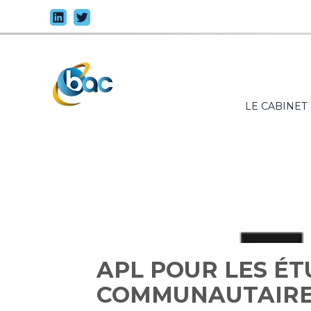
Principal
LE CABINET
Aller
au
contenu
APL POUR L
APL POUR LES ÉT
COMMUNAUTAIRES