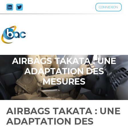
CONNEXION
Aller
au
contenu
AIRBAGS TAKATA : UNE
ADAPTATION DES
MESURES
AIRBAGS TAKATA : UNE
ADAPTATION DES