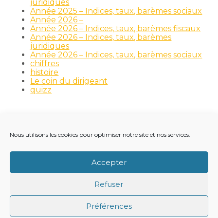
juridiques
Année 2025 – Indices, taux, barèmes sociaux
Année 2026 –
Année 2026 – Indices, taux, barèmes fiscaux
Année 2026 – Indices, taux, barèmes
juridiques
Année 2026 – Indices, taux, barèmes sociaux
chiffres
histoire
Le coin du dirigeant
quizz
Nous utilisons les cookies pour optimiser notre site et nos services.
Footer
LE CABINET
NOS MÉTIERS
NOS OUTILS
Principale
RECRUTEMENT
NOTRE ACTUALITÉ
Accepter
VIE DU CABINET
CONTACT
Refuser
Footer
PLAN DU SITE
MENTIONS LÉGALES
Préférences