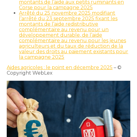
montants de l’aide aux petits ruminants en
Corse pour la campagne 2025
Arrêté du 25 novembre 2025 modifiant
l’arrêté du 23 septembre 2025 fixant les
montants de l’aide redistributive
complémentaire au revenu pour un
développement durable, de l’aide
complémentaire au revenu pour les jeunes
agriculteurs et du taux de réduction de la
valeur des droits au paiement existants pour
la campagne 2025
Aides agricoles : le point en décembre 2025
– ©
Copyright WebLex