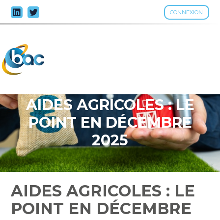
CONNEXION
Aller
au
contenu
AIDES AGRICOLES : LE
POINT EN DÉCEMBRE
2025
AIDES AGRICOLES : LE
POINT EN DÉCEMBRE