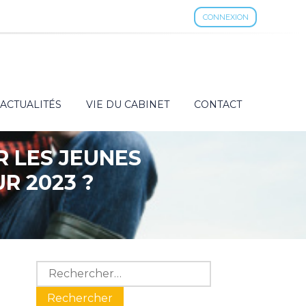
CONNEXION
ACTUALITÉS
VIE DU CABINET
CONTACT
 LES JEUNES
R 2023 ?
Blog
Rechercher :
sidebar