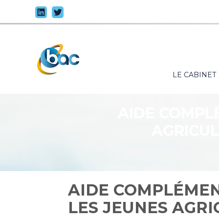
Principal
LE CABINET
Aller
au
contenu
AIDE COMPL
AGRICUL
AIDE COMPLÉMEN
LES JEUNES AGRI