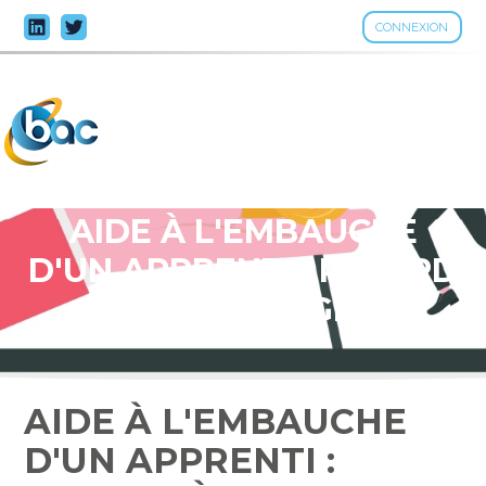
CONNEXION
Aller
au
contenu
AIDE À L'EMBAUCHE
D'UN APPRENTI : RETARD
À L'ALLUMAGE ?
AIDE À L'EMBAUCHE
D'UN APPRENTI :