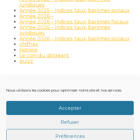
juridiques
Année 2025 – Indices, taux, barèmes sociaux
Année 2026 –
Année 2026 – Indices, taux, barèmes fiscaux
Année 2026 – Indices, taux, barèmes
juridiques
Année 2026 – Indices, taux, barèmes sociaux
chiffres
histoire
Le coin du dirigeant
quizz
Nous utilisons les cookies pour optimiser notre site et nos services.
Footer
LE CABINET
NOS MÉTIERS
NOS OUTILS
Principale
RECRUTEMENT
NOTRE ACTUALITÉ
Accepter
VIE DU CABINET
CONTACT
Refuser
Footer
PLAN DU SITE
MENTIONS LÉGALES
Préférences