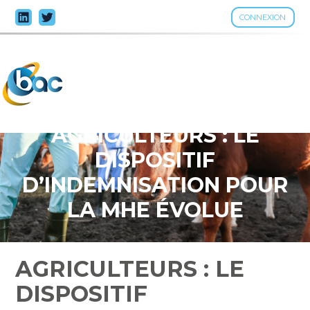
CONNEXION
Aller
au
contenu
AGRICULTEURS : LE
DISPOSITIF
D’INDEMNISATION POUR
LA MHE ÉVOLUE
AGRICULTEURS : LE
DISPOSITIF