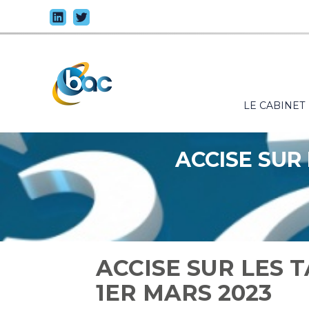
Principal
LE CABINET
Aller
au
contenu
ACCISE SUR
ACCISE SUR LES 
1ER MARS 2023