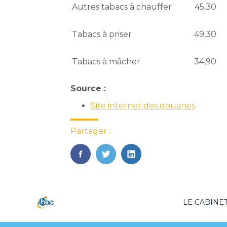
Autres tabacs à chauffer
45,30
Tabacs à priser
49,30
Tabacs à mâcher
34,90
Source :
Site internet des douanes
Partager :
FaceBook
Twitter
LinkedIn
Footer
LE CABINE
Principale