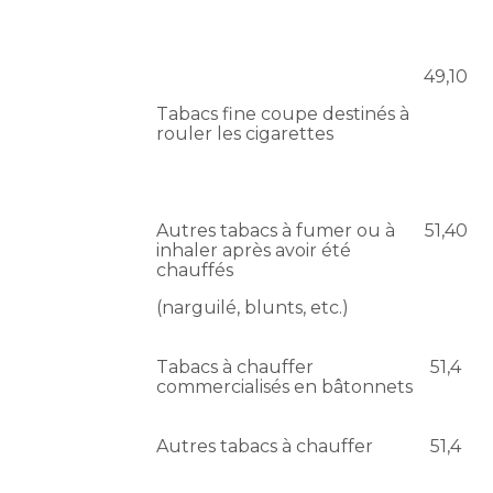
49,10
Tabacs fine coupe destinés à
rouler les cigarettes
Autres tabacs à fumer ou à
51,40
inhaler après avoir été
chauffés
(narguilé, blunts, etc.)
Tabacs à chauffer
51,4
commercialisés en bâtonnets
Autres tabacs à chauffer
51,4