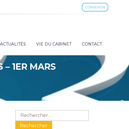
CONNEXION
ACTUALITÉS
VIE DU CABINET
CONTACT
 – 1ER MARS
Blog
Rechercher :
sidebar