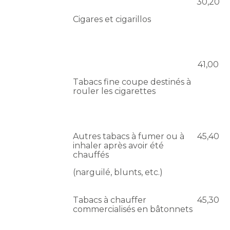
30,20
Cigares et cigarillos
41,00
Tabacs fine coupe destinés à
rouler les cigarettes
Autres tabacs à fumer ou à
45,40
inhaler après avoir été
chauffés
(narguilé, blunts, etc.)
Tabacs à chauffer
45,30
commercialisés en bâtonnets