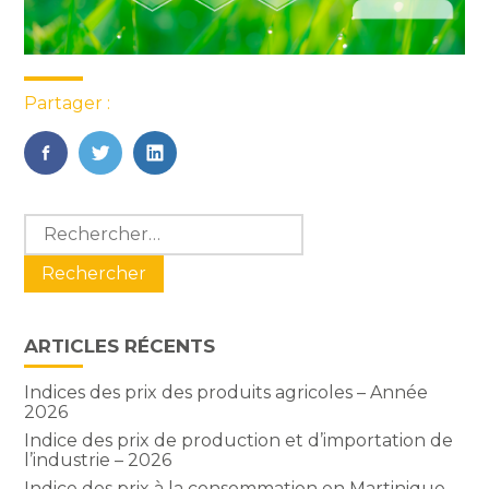
Partager :
FaceBook
Twitter
LinkedIn
Blog
Rechercher :
sidebar
ARTICLES RÉCENTS
Indices des prix des produits agricoles – Année
2026
Indice des prix de production et d’importation de
l’industrie – 2026
Indice des prix à la consommation en Martinique –