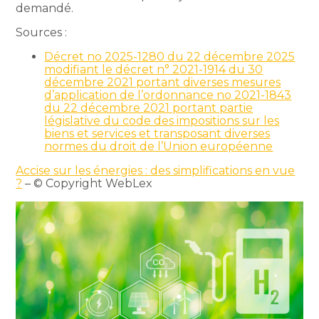
demandé.
Sources :
Décret no 2025-1280 du 22 décembre 2025
modifiant le décret n° 2021-1914 du 30
décembre 2021 portant diverses mesures
d’application de l’ordonnance no 2021-1843
du 22 décembre 2021 portant partie
législative du code des impositions sur les
biens et services et transposant diverses
normes du droit de l’Union européenne
Accise sur les énergies : des simplifications en vue
?
– © Copyright WebLex