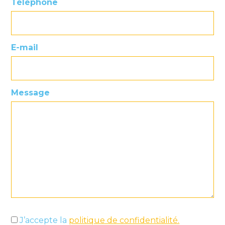
Téléphone
E-mail
Message
J’accepte la
politique de confidentialité.
(Nécessaire)