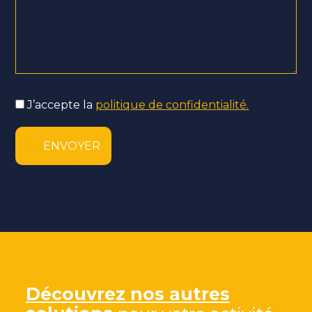
J’accepte la
politique de confidentialité.
(Nécessaire)
Découvrez nos autres