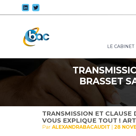
Principal
LE CABINET
Aller
au
contenu
TRANSMISSIO
BRASSET SA
TRANSMISSION ET CLAUSE 
VOUS EXPLIQUE TOUT ! ART
Par
ALEXANDRABACAUDIT
|
28 NOV