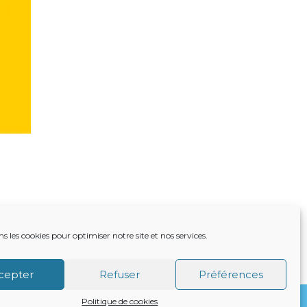
ns les cookies pour optimiser notre site et nos services.
TRE ACTUALITÉ
VIE DU CABINET
CONTACT
cepter
Refuser
Préférences
Politique de cookies