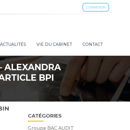
CONNEXION
ACTUALITÉS
VIE DU CABINET
CONTACT
 – ALEXANDRA
ARTICLE BPI
5
BIN
Vie
CATÉGORIES
du
cabinet
Groupe BAC AUDIT