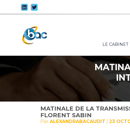
Principal
LE CABINET
Aller
au
contenu
MATINA
IN
MATINALE DE LA TRANSMIS
FLORENT SABIN
Par
ALEXANDRABACAUDIT
|
23 OCT