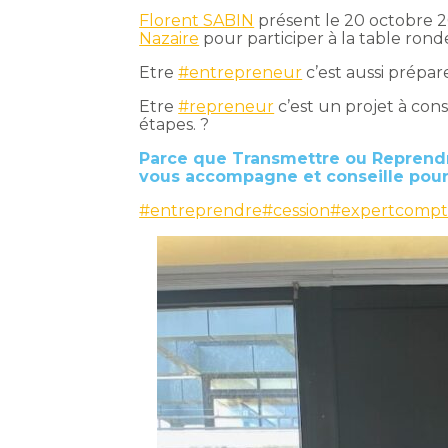
Florent SABIN
présent le 20 octobre 20
Nazaire
pour participer à la table ron
Etre
#entrepreneur
c’est aussi prépare
Etre
#repreneur
c’est un projet à cons
étapes. ?
Parce que Transmettre ou Reprendre
vous accompagne et conseille pour 
#entreprendre
#cession
#expertcompt