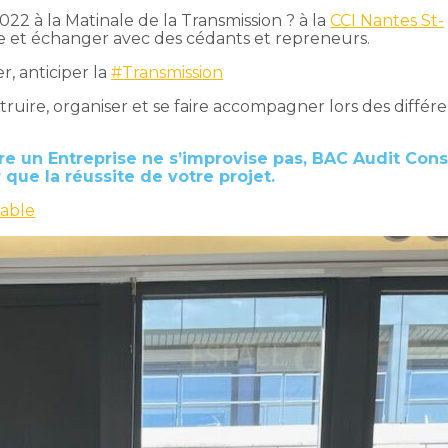
22 à la Matinale de la Transmission ? à la
CCI Nantes St-
de et échanger avec des cédants et repreneurs.
r, anticiper la
#Transmission
truire, organiser et se faire accompagner lors des différ
 un Entreprise ne s’improvise pas, BAC Audit Cons
que la réussite de votre projet.
able