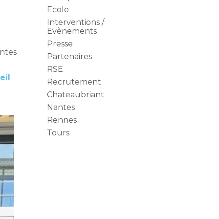
sidebar
Ecole
Interventions /
Evènements
Presse
entes
Partenaires
RSE
eil
Recrutement
Chateaubriant
Nantes
Rennes
Tours