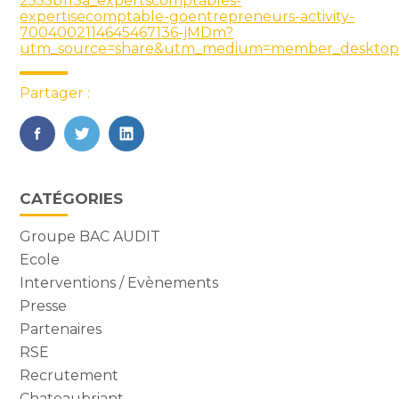
2555b113a_expertscomptables-
expertisecomptable-goentrepreneurs-activity-
7004002114645467136-jMDm?
utm_source=share&utm_medium=member_deskto
Partager :
FaceBook
Twitter
LinkedIn
Vie
CATÉGORIES
du
cabinet
Groupe BAC AUDIT
sidebar
Ecole
Interventions / Evènements
Presse
Partenaires
RSE
Recrutement
Chateaubriant