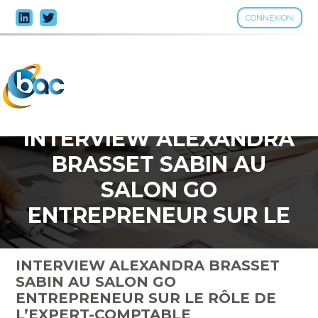
CONNEXION
Aller
au
contenu
INTERVIEW ALEXANDRA
BRASSET SABIN AU
SALON GO
ENTREPRENEUR SUR LE
RÔLE DE L’EXPERT-
COMPTABLE
INTERVIEW ALEXANDRA BRASSET
SABIN AU SALON GO
ENTREPRENEUR SUR LE RÔLE DE
L’EXPERT-COMPTABLE