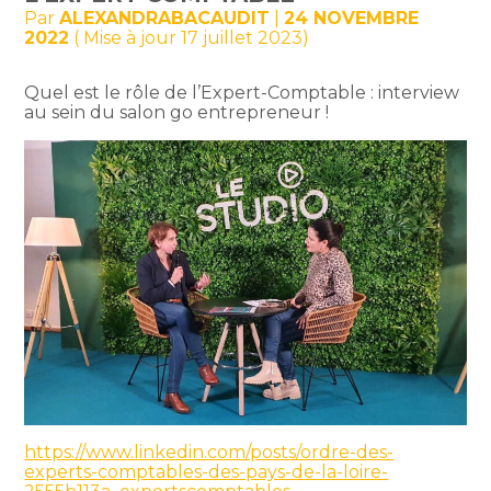
Par
ALEXANDRABACAUDIT
|
24 NOVEMBRE
2022
( Mise à jour 17 juillet 2023)
Quel est le rôle de l’Expert-Comptable : interview
au sein du salon go entrepreneur !
https://www.linkedin.com/posts/ordre-des-
experts-comptables-des-pays-de-la-loire-