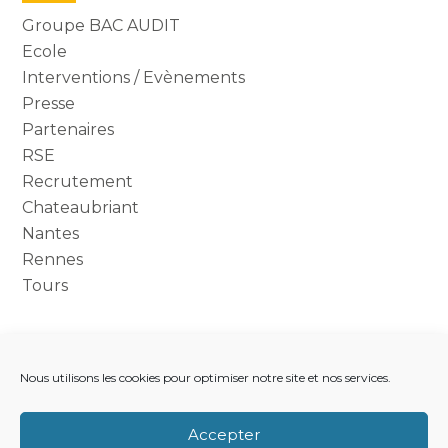
cabinet
Groupe BAC AUDIT
sidebar
Ecole
Interventions / Evènements
Presse
Partenaires
RSE
Recrutement
Chateaubriant
Nantes
Rennes
Tours
Nous utilisons les cookies pour optimiser notre site et nos services.
Footer
LE CABINET
NOS MÉTIERS
NOS OUTILS
Principale
RECRUTEMENT
NOTRE ACTUALITÉ
Accepter