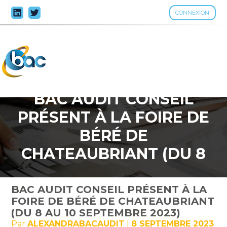
CONNEXION
Aller
au
contenu
BAC AUDIT CONSEIL
PRÉSENT À LA FOIRE DE
BÉRÉ DE
CHATEAUBRIANT (DU 8
AU 10 SEPTEMBRE 2023)
BAC AUDIT CONSEIL PRÉSENT À LA
FOIRE DE BÉRÉ DE CHATEAUBRIANT
(DU 8 AU 10 SEPTEMBRE 2023)
Par
ALEXANDRABACAUDIT
|
8 SEPTEMBRE 2023