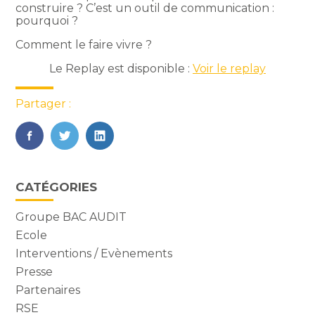
construire ? C’est un outil de communication :
pourquoi ?
Comment le faire vivre ?
Le Replay est disponible :
Voir le replay
Partager :
FaceBook
Twitter
LinkedIn
Vie
CATÉGORIES
du
cabinet
Groupe BAC AUDIT
sidebar
Ecole
Interventions / Evènements
Presse
Partenaires
RSE