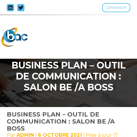
CONNEXION
Aller
au
contenu
BUSINESS PLAN – OUTIL
DE COMMUNICATION :
SALON BE /A BOSS
BUSINESS PLAN – OUTIL DE
COMMUNICATION : SALON BE /A
BOSS
Par
ADMIN
|
6 OCTOBRE 2021
( Mise à jour 17