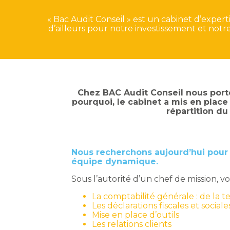
« Bac Audit Conseil » est un cabinet d’expert
d’ailleurs pour notre investissement et not
Chez BAC Audit Conseil nous porton
pourquoi, le cabinet a mis en plac
répartition du
Nous recherchons aujourd’hui pour 
équipe dynamique.
Sous l’autorité d’un chef de mission, 
La comptabilité générale : de la te
Les déclarations fiscales et sociale
Mise en place d’outils
Les relations clients