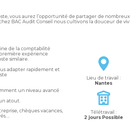
ste, vous aurez l’opportunité de partager de nombreux 
ar chez BAC Audit Conseil nous cultivons la douceur de v
ne de la comptabilité
 première expérience
te similaire.
vous adapter rapidement et
ste
Lieu de travail :
Nantes
otamment un niveau avancé
un atout.
reprise, chèques vacances,
Télétravail :
vés….
2 jours
Possible