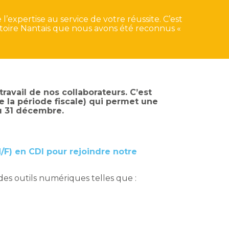
’expertise au service de votre réussite. C’est
itoire Nantais que nous avons été reconnus «
ravail de nos collaborateurs. C’est
 la période fiscale) qui permet une
au 31 décembre.
/F) en CDI pour rejoindre notre
des outils numériques telles que :