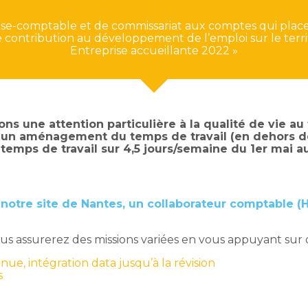
ise-comptable et de commissariat aux comptes qui place l
re contribution au développement de l’emploi sur le terr
Entreprise accueillante 2022 »
s une attention particulière à la qualité de vie au t
e un aménagement du temps de travail (en dehors de
 temps de travail sur 4,5 jours/semaine du 1er mai 
notre site de Nantes, un collaborateur comptable (H
vous assurerez des missions variées en vous appuyant sur 
nue, intégration data jusqu’à la révision
s