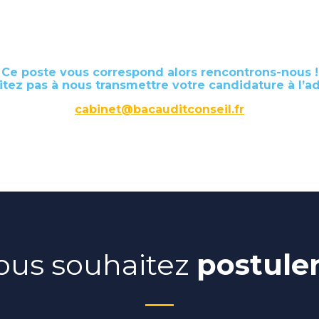
Ce poste vous correspond alors rencontrons-nous !
sitez pas à nous transmettre votre candidature à l’ad
cabinet@bacauditconseil.fr
ous souhaitez
postule