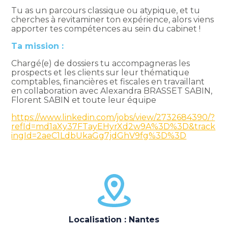
Tu as un parcours classique ou atypique, et tu
cherches à revitaminer ton expérience, alors viens
apporter tes compétences au sein du cabinet !
Ta mission :
Chargé(e) de dossiers tu accompagneras les
prospects et les clients sur leur thématique
comptables, financières et fiscales en travaillant
en collaboration avec Alexandra BRASSET SABIN,
Florent SABIN et toute leur équipe
https://www.linkedin.com/jobs/view/2732684390/?
refId=md1aXy37FTayEHyrXd2w9A%3D%3D&track
ingId=2aeC1LdbUkaGg7jdGhV9fg%3D%3D
Localisation : Nantes